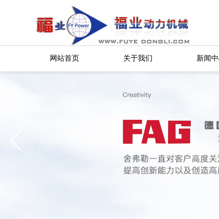
网站首页
关于我们
新闻中