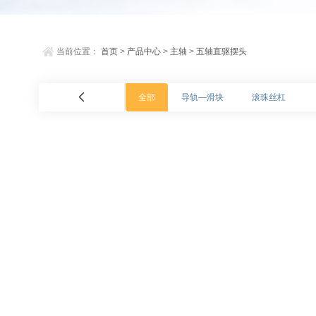
当前位置：
首页
>
产品中心
>
主轴
>
五轴直驱摆头
全部
导轨—滑块
滚珠丝杠