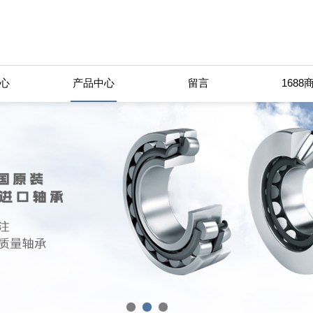
心
产品中心
留言
1688