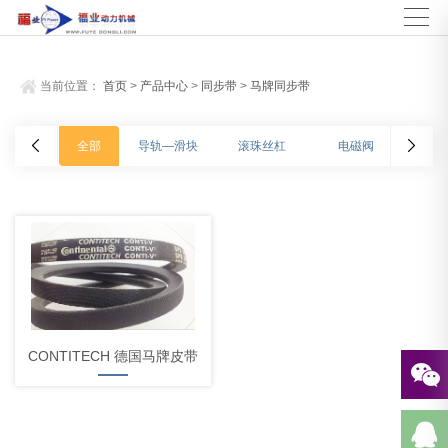
当前位置：
首页
>
产品中心
>
同步带
>
马牌同步带
全部
导轨—滑块
滚珠丝杠
电磁阀
CONTITECH 德国马牌皮带