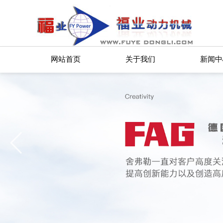
网站首页
关于我们
新闻中