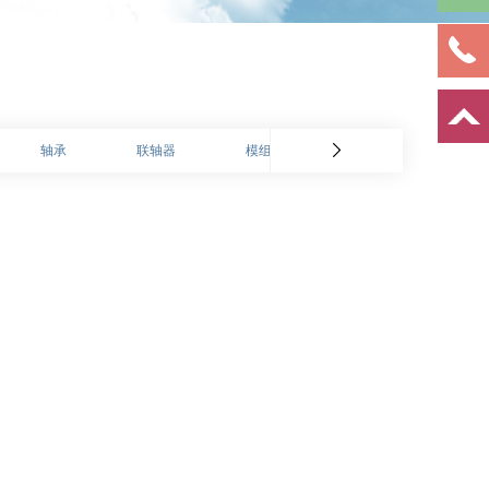
轴承
联轴器
模组
同步带
支撑