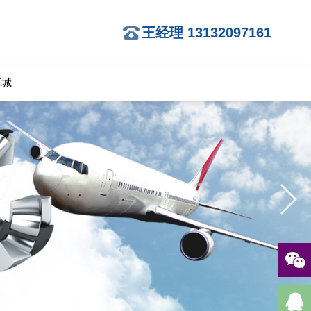
王经理 13132097161
商城