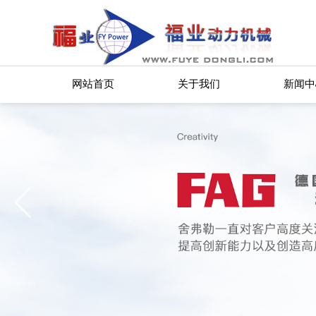
网站首页
关于我们
新闻中