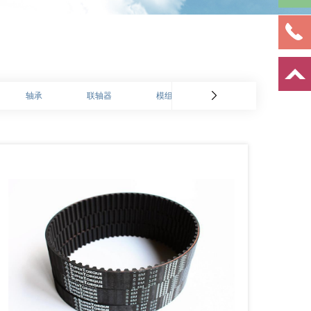
轴承
联轴器
模组
同步带
支撑