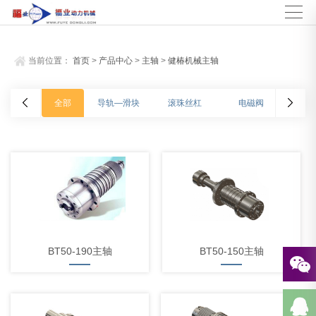
当前位置：
首页
>
产品中心
>
主轴
>
健椿机械主轴
全部
导轨—滑块
滚珠丝杠
电磁阀
BT50-190主轴
BT50-150主轴